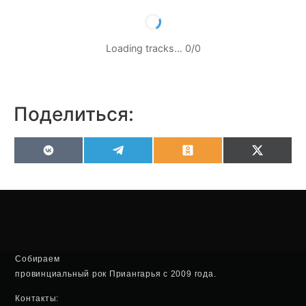
Loading tracks…
0
/
0
Поделиться:
VK
Telegram
Odnoklassniki
X
(Twitter
Собираем
провинциальный рок Приангарья с 2009 года.
Контакты: