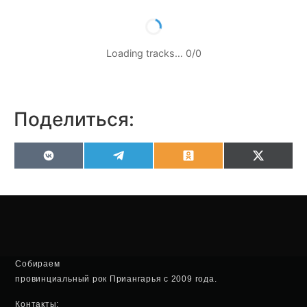
Loading tracks…
0
/
0
Поделиться:
VK
Telegram
Odnoklassniki
X
(Twitter
Собираем
провинциальный рок Приангарья с 2009 года.
Контакты: