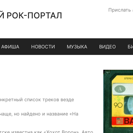
Прислать
Й РОК-ПОРТАЛ
АФИША
НОВОСТИ
МУЗЫКА
ВИДЕО
Б
онкретный список треков везде
аще, но найдено и название «На
тске известна как «Хохот Ворон». Авто