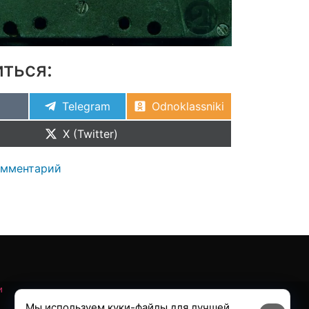
ться:
Telegram
Odnoklassniki
X (Twitter)
омментарий
и
Мы используем куки-файлы для лучшей