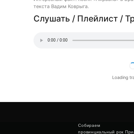
текста Вадим Коврыга.
Слушать / Плейлист / Т
Loading t
Собираем
провинциальный рок Приа