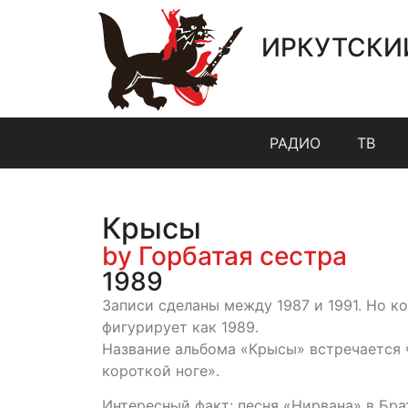
ИРКУТСКИ
РАДИО
ТВ
Крысы
by Горбатая сестра
1989
Записи сделаны между 1987 и 1991. Но к
фигурирует как 1989.
Название альбома «Крысы» встречается ч
короткой ноге».
Интересный факт: песня «Нирвана» в Бра