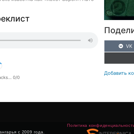
реклист
Подели
VK
Добавить к
racks…
0
/
0
Политика конфиденциальност
нгарья с 2009 года.