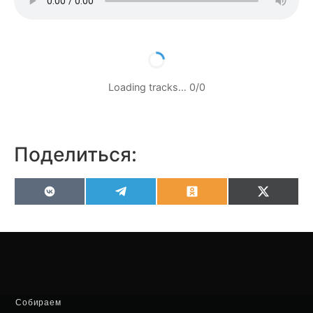
Loading tracks…
0
/
0
Поделиться:
VK
Telegram
Odnoklassniki
X
(Twitter
Собираем