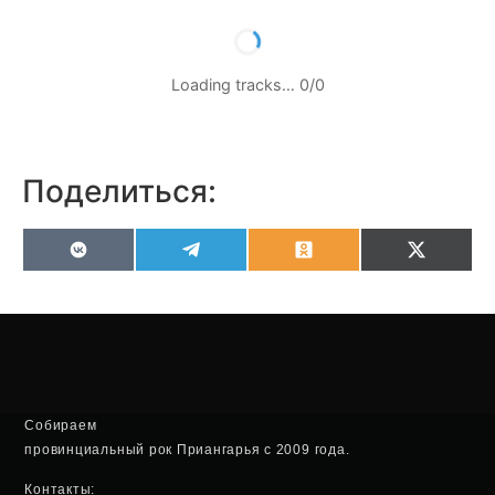
Loading tracks…
0
/
0
Поделиться:
VK
Telegram
Odnoklassniki
X
(Twitter
Собираем
провинциальный рок Приангарья с 2009 года.
Контакты: