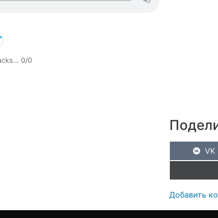
racks…
0
/
0
Подели
VK
Добавить к