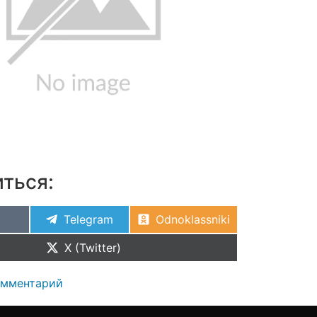
ться:
Telegram
Odnoklassniki
X (Twitter)
омментарий