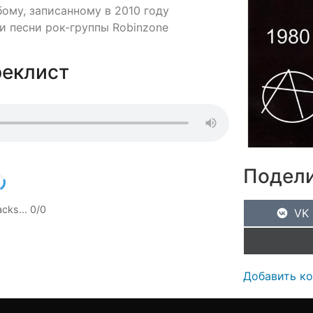
бому, записанному в 2010 году
 песни рок-группы Robinzone
реклист
Подели
racks…
0
/
0
VK
Добавить к