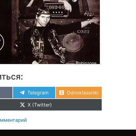
ться:
Telegram
Odnoklassniki
X (Twitter)
омментарий