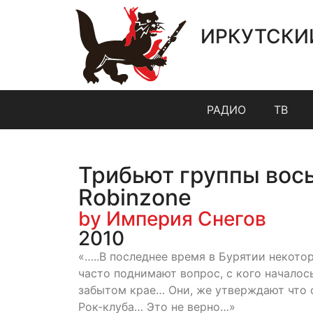
ИРКУТСКИ
РАДИО
ТВ
Трибьют группы вос
Robinzone
by Империя Снегов
2010
«…..В последнее время в Бурятии некот
часто поднимают вопрос, с кого началос
забытом крае… Они, же утверждают что с
Рок-клуба… Это не верно…»