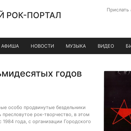
Прислать
Й РОК-ПОРТАЛ
АФИША
НОВОСТИ
МУЗЫКА
ВИДЕО
Б
ьмидесятых годов
орые особо продвинутые бездельники
ь пресловутое рок-творчество, в этом
 1984 года, с организации Городского