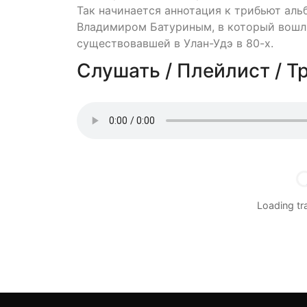
Так начинается аннотация к трибьют аль
Владимиром Батуриным, в который вошли
существовавшей в Улан-Удэ в 80-х.
Слушать / Плейлист / Т
Loading t