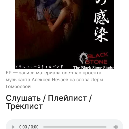
EP — запись материала one-man проекта
музыканта Алексея Нечаев на слова Леры
Гомбоевой
Слушать / Плейлист /
Треклист