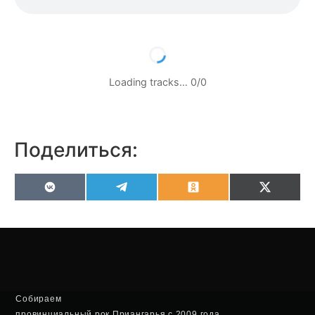
Loading tracks…
0
/
0
Поделиться:
VK
Telegram
Odnoklassniki
X
(Twitter
Собираем
провинциальный рок Приангарья с 2009 года.