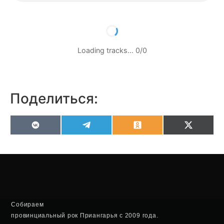
Loading tracks…
0
/
0
Поделиться:
VK
Telegram
Odnoklassniki
X
(Twitter
Собираем
провинциальный рок Приангарья с 2009 года.