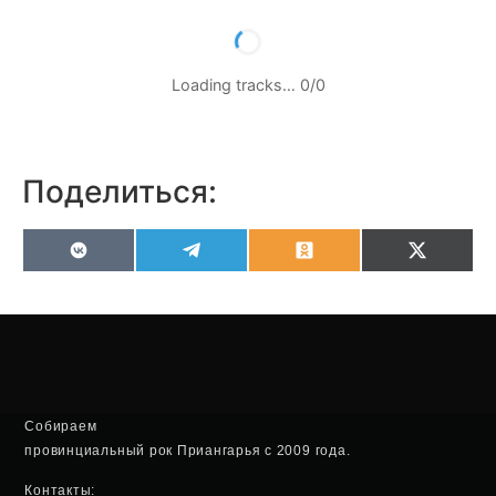
Loading tracks…
0
/
0
Поделиться:
VK
Telegram
Odnoklassniki
X
(Twitter
Собираем
провинциальный рок Приангарья с 2009 года.
Контакты: