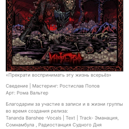
«Прекрати воспринимать эту жизнь всерьёз»
Сведение | Мастеринг: Ростислав Попов
Арт: Рома Вальтер
Благодарим за участие в записи и в жизни группы
во время создания релиза:
Tananda Banshee -Vocals | Text | Track- Эманация,
Сомнамбула , Радиостанция Судного Дня