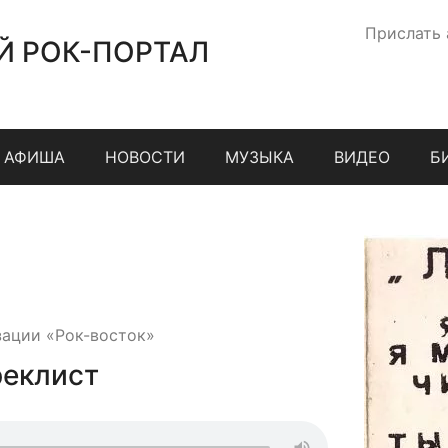
Прислать
Й РОК-ПОРТАЛ
АФИША
НОВОСТИ
МУЗЫКА
ВИДЕО
Б
зации «Рок-восток»
реклист