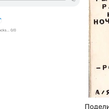
racks…
0
/
0
Подели