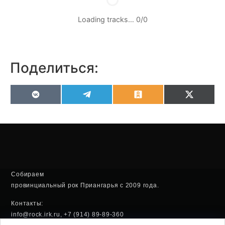
Loading tracks…
0
/
0
Поделиться:
VK
Telegram
Odnoklassniki
X
(Twitter
Собираем
провинциальный рок Приангарья с 2009 года.
Контакты:
info@rock.irk.ru, +7 (914) 89-89-360