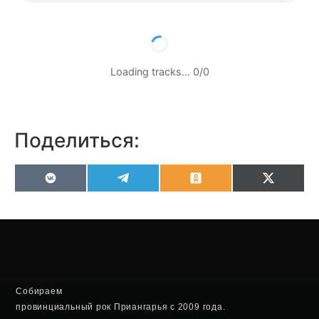
Loading tracks…
0
/
0
Поделиться:
VK
Telegram
Odnoklassniki
X
(Twitter
Собираем
провинциальный рок Приангарья с 2009 года.