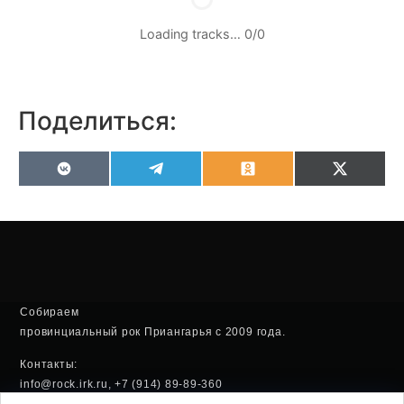
Loading tracks…
0
/
0
Поделиться:
VK
Telegram
Odnoklassniki
X
(Twitter
Собираем
провинциальный рок Приангарья с 2009 года.
Контакты:
info@rock.irk.ru, +7 (914) 89-89-360