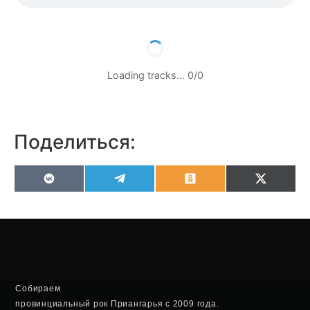
Loading tracks…
0
/
0
Поделиться:
VK
Telegram
Odnoklassniki
X
(Twitter
Собираем
провинциальный рок Приангарья с 2009 года.