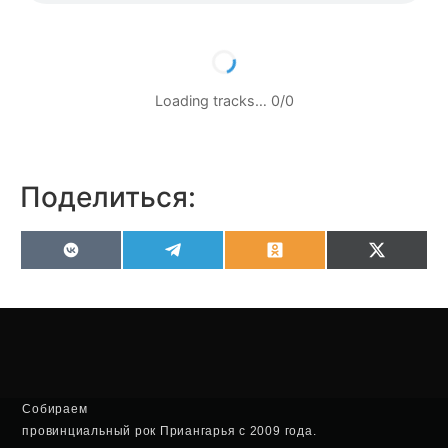
Loading tracks…
0
/
0
Поделиться:
VK
Telegram
Odnoklassniki
X
(Twitter
Собираем
провинциальный рок Приангарья с 2009 года.