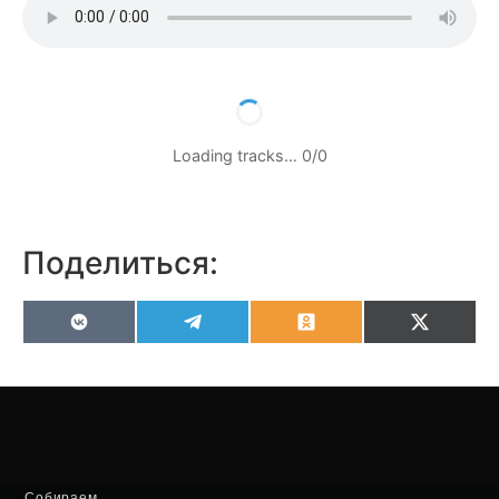
Loading tracks…
0
/
0
Поделиться:
VK
Telegram
Odnoklassniki
X
(Twitter
Собираем