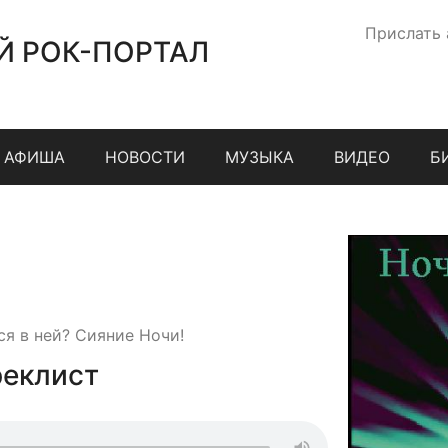
Прислать
Й РОК-ПОРТАЛ
АФИША
НОВОСТИ
МУЗЫКА
ВИДЕО
Б
ся в ней? Сияние Ночи!
реклист