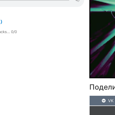
racks…
0
/
0
Подели
VK