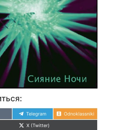
ться:
Telegram
Odnoklassniki
X (Twitter)