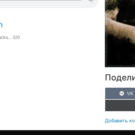
racks…
0
/
0
Подели
VK
Добавить к