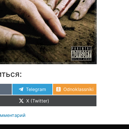
ться:
Telegram
Odnoklassniki
X (Twitter)
омментарий