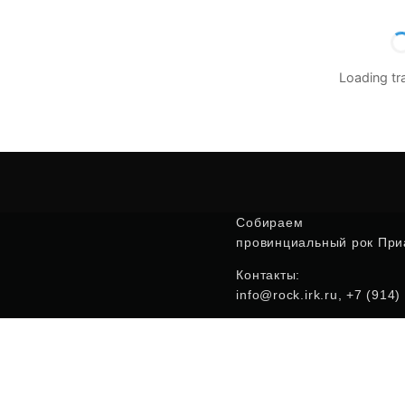
Loading t
Собираем
провинциальный рок Приа
Контакты:
info@rock.irk.ru, +7 (914