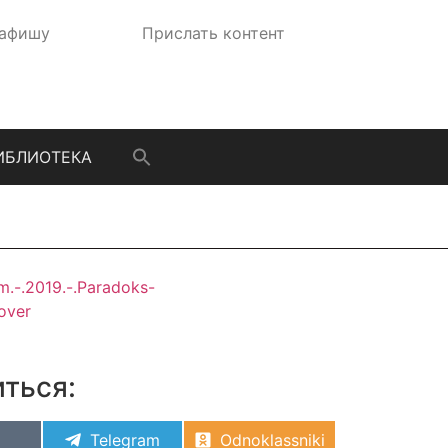
 афишу
Прислать контент
ИБЛИОТЕКА
ться:
Telegram
Odnoklassniki