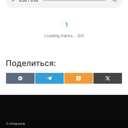
Loading tracks…
0
/
0
Поделиться:
VK
Telegram
Odnoklassniki
X
(Twitter
Собираем