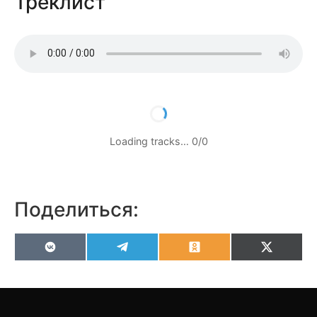
Треклист
Loading tracks…
0
/
0
Поделиться:
VK
Telegram
Odnoklassniki
X
(Twitter