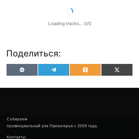
Loading tracks…
0
/
0
Поделиться:
VK
Telegram
Odnoklassniki
X
(Twitter
Собираем
провинциальный рок Приангарья с 2009 года.
Контакты: