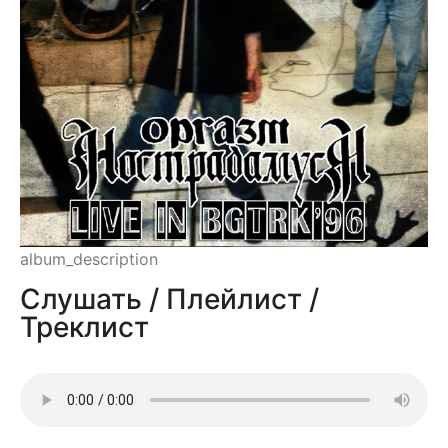
album_description
Слушать / Плейлист /
Треклист