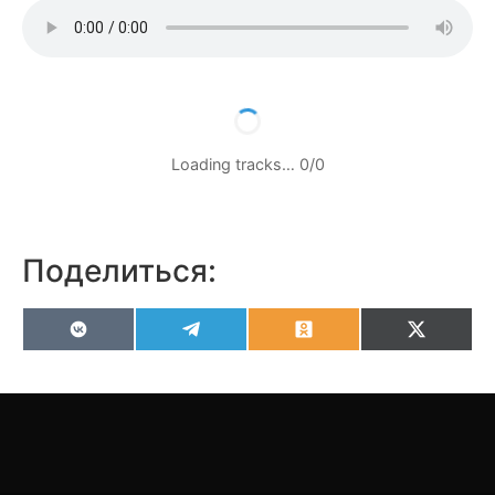
Loading tracks…
0
/
0
Поделиться:
VK
Telegram
Odnoklassniki
X
(Twitter