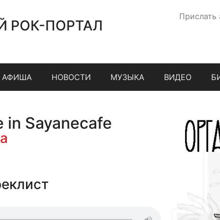
Прислать
Й РОК-ПОРТАЛ
АФИША
НОВОСТИ
МУЗЫКА
ВИДЕО
Б
 in Sayanecafe
а
реклист