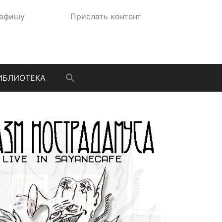
 афишу
Прислать контент
ИБЛИОТЕКА