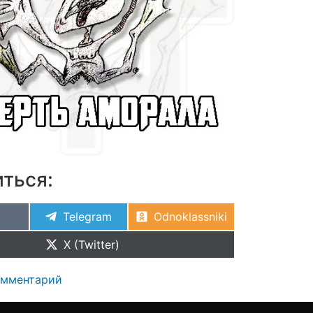
ться:
Telegram
Odnoklassniki
X (Twitter)
омментарий