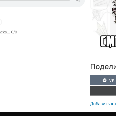
racks…
0
/
0
Подели
VK
Добавить к