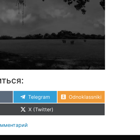
ться:
Telegram
Odnoklassniki
X (Twitter)
омментарий