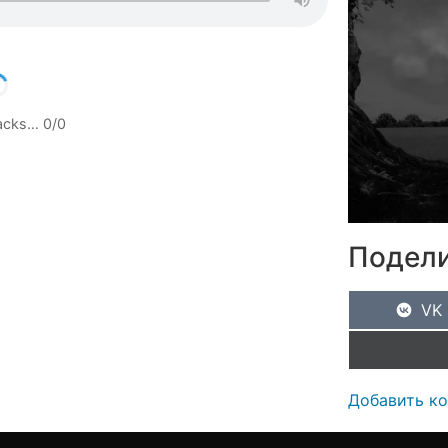
racks…
0
/
0
Подели
VK
Добавить к