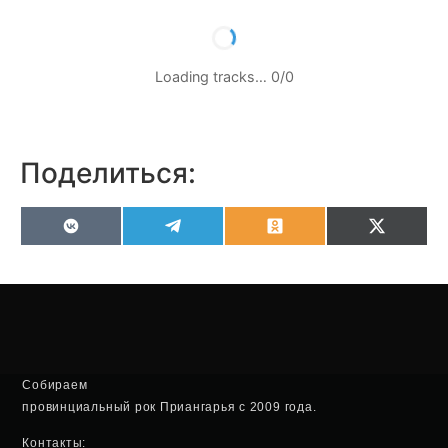
Loading tracks…
0
/
0
Поделиться:
VK
Telegram
Odnoklassniki
X
(Twitter
Собираем
провинциальный рок Приангарья с 2009 года.
Контакты: