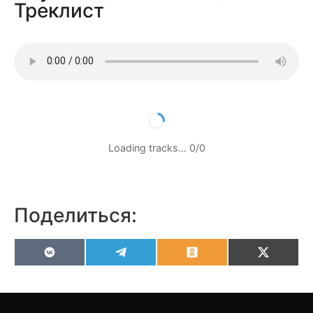
Треклист
Loading tracks…
0
/
0
Поделиться:
VK
Telegram
Odnoklassniki
X
(Twitter