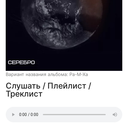
Вариант названия альбома: Ра-М-Ха
Слушать / Плейлист /
Треклист