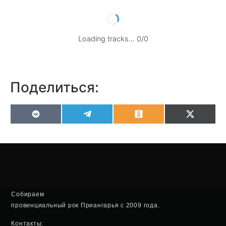
Loading tracks…
0
/
0
Поделиться:
VK
Telegram
Odnoklassniki
X
(Twitter
Собираем
провинциальный рок Приангарья с 2009 года.
Контакты: