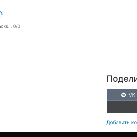
racks…
0
/
0
Подели
VK
Добавить к