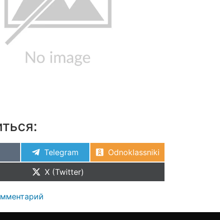
ться:
Telegram
Odnoklassniki
X (Twitter)
омментарий