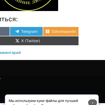
ться:
Telegram
Odnoklassniki
X (Twitter)
омментарий
и
Мы используем куки-файлы для лучшей
x