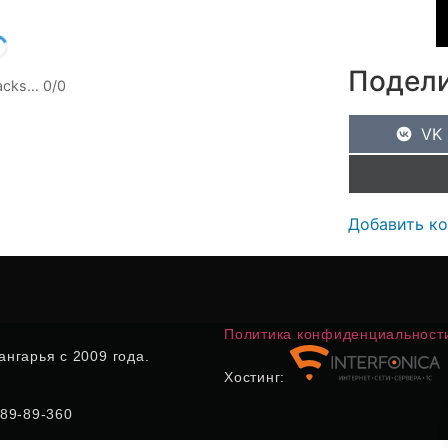
Подели
racks…
0
/
0
VK
Добавить к
Политика конфиденциальност
нгарья с 2009 года.
Хостинг:
) 89-89-360