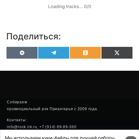
Loading tracks…
0
/
0
Поделиться:
VK
Telegram
Odnoklassniki
X
(Twitter
Собираем
провинциальный рок Приангарья с 2009 года.
Контакты:
info@rock.irk.ru, +7 (914) 89-89-360
Мы используем куки-файлы для лучшей работы
Политика конфиденциальности