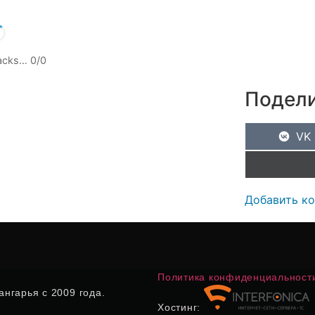
racks…
0
/
0
Подели
VK
Добавить к
Политика конфиденциальност
нгарья с 2009 года.
Хостинг: