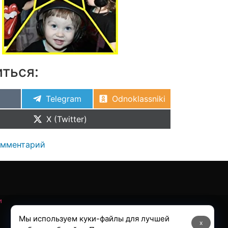
ться:
Telegram
Odnoklassniki
X (Twitter)
омментарий
и
Мы используем куки-файлы для лучшей
x