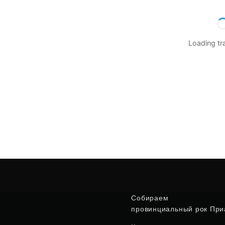
Loading t
Собираем
провинциальный рок Приа