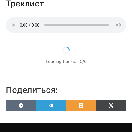
Треклист
Loading tracks…
0
/
0
Поделиться:
VK
Telegram
Odnoklassniki
X
(Twitter