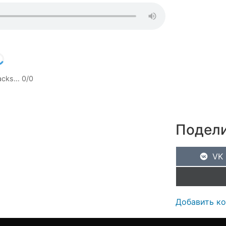
racks…
0
/
0
Подели
VK
Добавить к