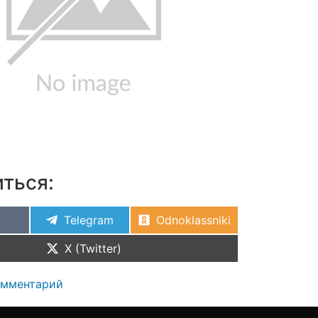
ться:
Telegram
Odnoklassniki
X (Twitter)
омментарий