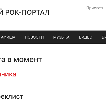
Прислать
Й РОК-ПОРТАЛ
АФИША
НОВОСТИ
МУЗЫКА
ВИДЕО
Б
га в момент
иника
реклист