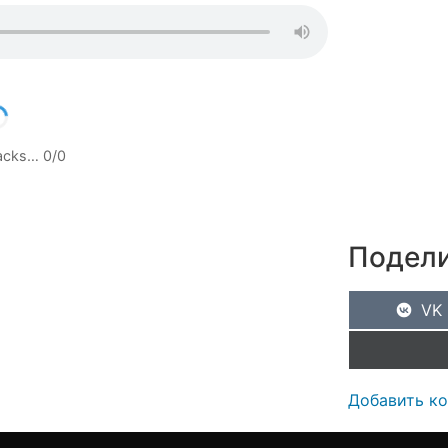
racks…
0
/
0
Подели
VK
Добавить к