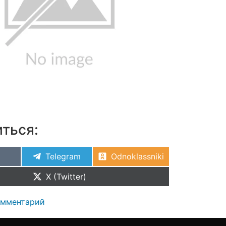
ться:
Telegram
Odnoklassniki
X (Twitter)
омментарий