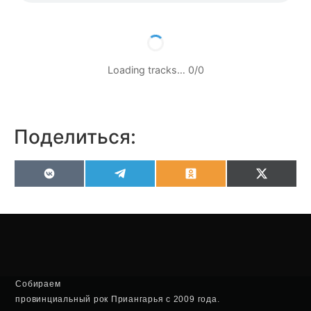
Loading tracks…
0
/
0
Поделиться:
VK
Telegram
Odnoklassniki
X
(Twitter
Собираем
провинциальный рок Приангарья с 2009 года.