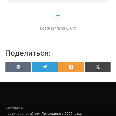
Loading tracks…
0
/
0
Поделиться:
VK
Telegram
Odnoklassniki
X
(Twitter
Собираем
провинциальный рок Приангарья с 2009 года.