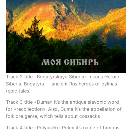
Track 2 title «Bogatyrskaya Siberia» means Heroic
Siberia. Bogatyrs — ancient Rus heroes of bylinas
(epic tales)
Track 3 title «Duma» it’s the antique slavonic word
for «recollection». Also, Duma it’s the appellation of
folklore genre, which tells about cossacks
Track 4 title «Polyushko-Pole» it’s name of famous