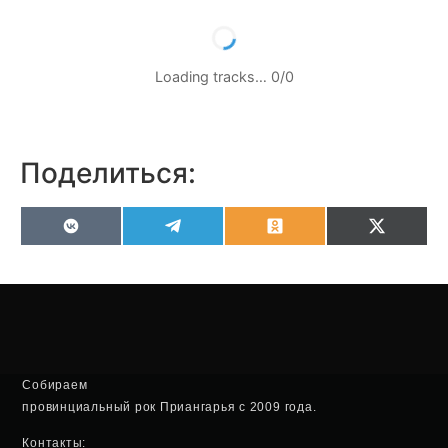
Loading tracks…
0
/
0
Поделиться:
VK
Telegram
Odnoklassniki
X
(Twitter
Собираем
провинциальный рок Приангарья с 2009 года.
Контакты: