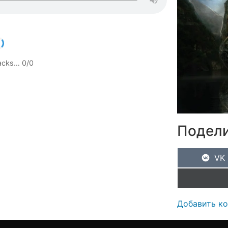
racks…
0
/
0
Подели
VK
Добавить к