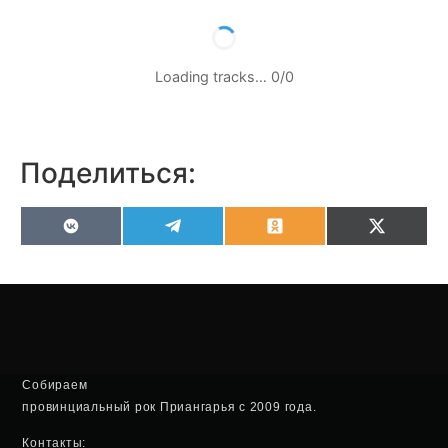
Loading tracks…
0
/
0
Поделиться:
VK
Telegram
Odnoklassniki
X
(Twitter
Собираем
провинциальный рок Приангарья с 2009 года.
Контакты: