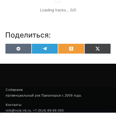
Loading tracks…
0
/
0
Поделиться:
VK
Telegram
Odnoklassniki
X
(Twitter
Собираем
провинциальный рок Приангарья с 2009 года.
Контакты:
info@rock.irk.ru, +7 (914) 89-89-360