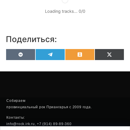
Loading tracks…
0
/
0
Поделиться:
VK
Telegram
Odnoklassniki
X
(Twitter
Собираем
провинциальный рок Приангарья с 2009 года.
Контакты:
info@rock.irk.ru, +7 (914) 89-89-360