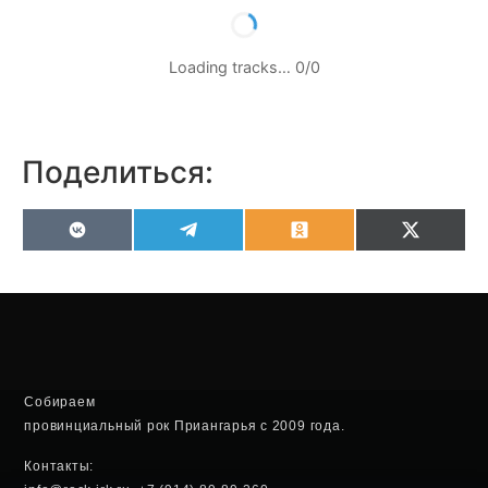
Loading tracks…
0
/
0
Поделиться:
VK
Telegram
Odnoklassniki
X
(Twitter
Собираем
провинциальный рок Приангарья с 2009 года.
Контакты: