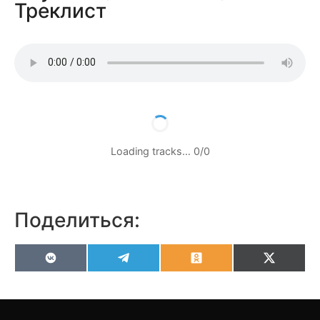
Треклист
Loading tracks…
0
/
0
Поделиться:
VK
Telegram
Odnoklassniki
X
(Twitter