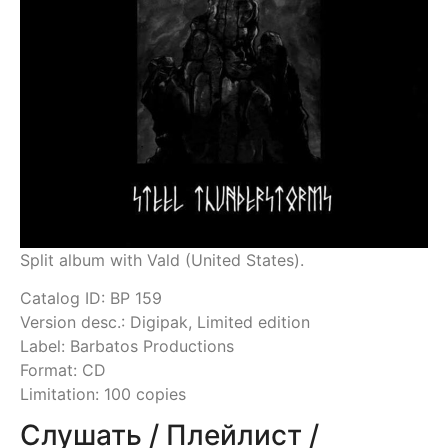
Split album with Vald (United States).
Catalog ID: BP 159
Version desc.: Digipak, Limited edition
Label: Barbatos Productions
Format: CD
Limitation: 100 copies
Слушать / Плейлист /