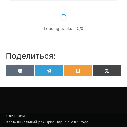
Loading tracks…
0
/
0
Поделиться:
VK
Telegram
Odnoklassniki
X
(Twitter
Собираем
провинциальный рок Приангарья с 2009 года.