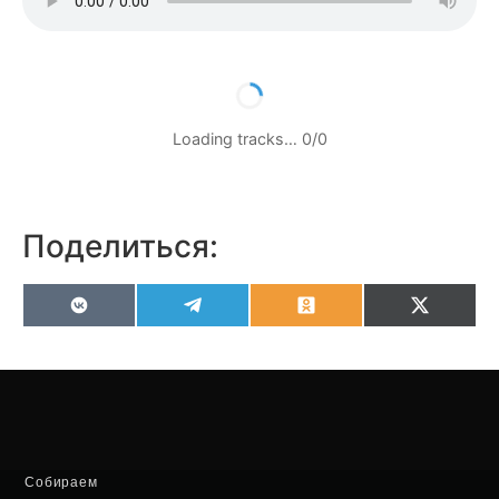
Loading tracks…
0
/
0
Поделиться:
VK
Telegram
Odnoklassniki
X
(Twitter
Собираем