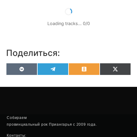
Loading tracks…
0
/
0
Поделиться:
VK
Telegram
Odnoklassniki
X
(Twitter
Собираем
провинциальный рок Приангарья с 2009 года.
Контакты: